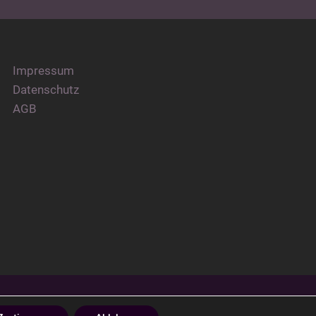
Impressum
Datenschutz
AGB
HEME ERSTELLT VON
ANDERS NORÉN
—
NACH OBEN ↑