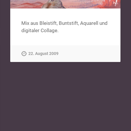
Mix aus Bleistift, Buntstift, Aquarell und
digitaler Collage.
22. August 2009