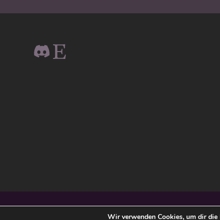
© 2026
JU – CHRISTINA BUSSE
— DIESE WEBSITE LÄ
Wir verwenden Cookies, um dir die 