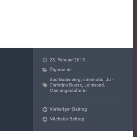
23. Februar 2015
Ölgemälde
Bad Godesberg
,
cinematic
,
Ju -
Christina Busse
,
Leinwand
,
Mediengestalterin
Vorheriger Beitrag
Nächster Beitrag