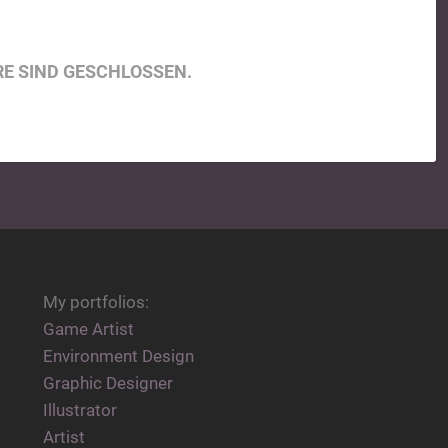
E SIND GESCHLOSSEN.
My portfolios:
Game Artist
Environment Design
Graphic Designer
Illustrator
Artist