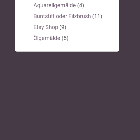
Aquarellgemälde
(4)
Buntstift oder Filzbrush
(11)
Etsy Shop
(9)
Ölgemälde
(5)