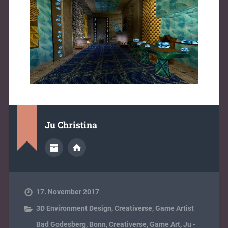
Ju Christina
17. November 2017
3D Environment Design
,
Creativerse
,
Game Artist
Bad Godesberg
,
Bonn
,
Creativerse
,
Game Art
,
Ju -