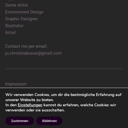
Game Artist
Environment Design
Graphic Designer
Illustrator
Artist
Contact me per email:
ju.christinabusse@gmail.com
Impressum
Datenschutz
Wir verwenden Cookies, um dir die bestmögliche Erfahrung auf
AGB
unserer Website zu bieten.
In den
Einstellungen
kannst du erfahren, welche Cookies wir
verwenden oder sie ausschalten.
© 2026
JU – CHRISTINA BUSSE
NACH OBEN ↑
Zustimmen
Ablehnen