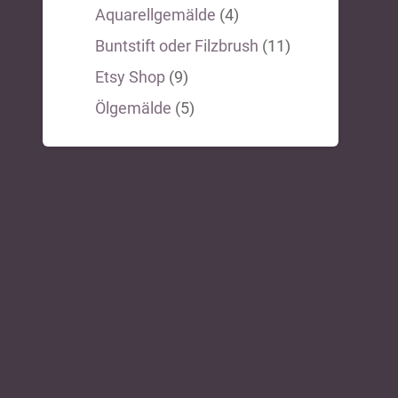
Aquarellgemälde
(4)
Buntstift oder Filzbrush
(11)
Etsy Shop
(9)
Ölgemälde
(5)