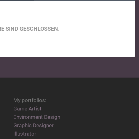
E SIND GESCHLOSSEN.
My portfolios:
Game Artist
Environment Design
Graphic Designer
Illustrator