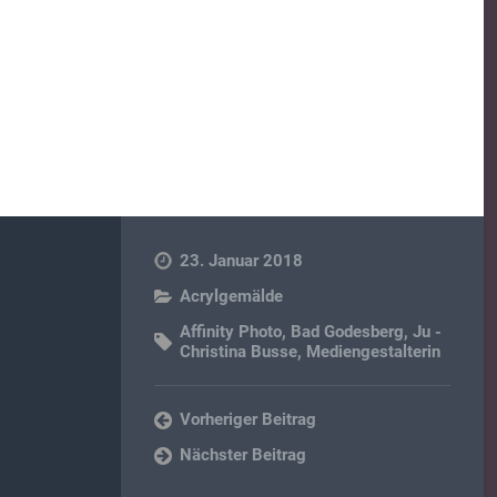
23. Januar 2018
Acrylgemälde
Affinity Photo
,
Bad Godesberg
,
Ju -
Christina Busse
,
Mediengestalterin
Vorheriger Beitrag
Nächster Beitrag